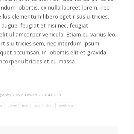
endum lobortis, ex nulla laoreet lorem, nec
llus elementum libero eget risus ultricies,
augue, feugiat et nisi nec, feugiat
it ullamcorper vehicula. Etiam eu varius leo.
is ultricies sem, nec interdum ipsum
quet accumsan. In lobortis elit et gravida
amcorper ultricies et eu massa.
graphy
By
ou owen
2014-03-18
ws
player
post
tags
video
wordpress