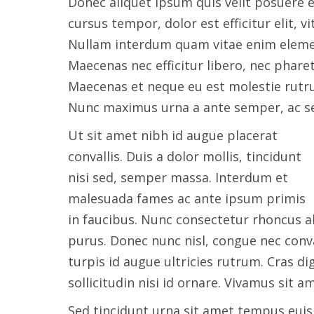
Donec aliquet ipsum quis velit posuere 
cursus tempor, dolor est efficitur elit, v
Nullam interdum quam vitae enim elemen
Maecenas nec efficitur libero, nec phare
Maecenas et neque eu est molestie rutru
Nunc maximus urna a ante semper, ac se
Ut sit amet nibh id augue placerat
convallis. Duis a dolor mollis, tincidunt
nisi sed, semper massa. Interdum et
malesuada fames ac ante ipsum primis
in faucibus. Nunc consectetur rhoncus al
purus. Donec nunc nisl, congue nec conva
turpis id augue ultricies rutrum. Cras di
sollicitudin nisi id ornare. Vivamus sit a
Sed tincidunt urna sit amet tempus euis