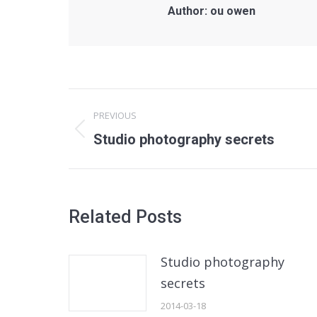
Author:
ou owen
Post
PREVIOUS
navigation
Previous
Studio photography secrets
post:
Related Posts
Studio photography
secrets
2014-03-18