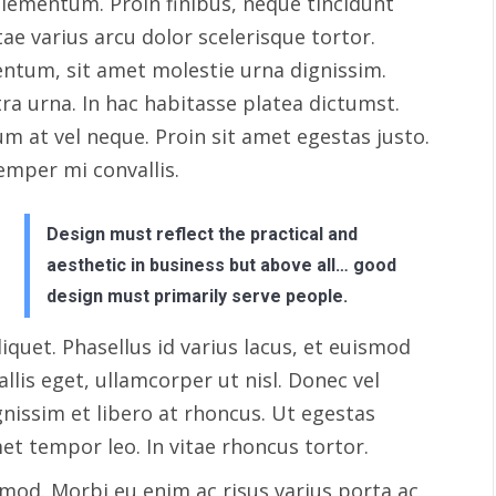
elementum. Proin finibus, neque tincidunt
itae varius arcu dolor scelerisque tortor.
tum, sit amet molestie urna dignissim.
tra urna. In hac habitasse platea dictumst.
m at vel neque. Proin sit amet egestas justo.
mper mi convallis.
Design must reflect the practical and
aesthetic in business but above all… good
design must primarily serve people.
iquet. Phasellus id varius lacus, et euismod
llis eget, ullamcorper ut nisl. Donec vel
gnissim et libero at rhoncus. Ut egestas
met tempor leo. In vitae rhoncus tortor.
mod. Morbi eu enim ac risus varius porta ac