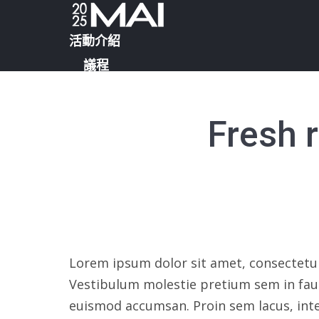
活動介紹
議程
講師陣容
合作夥伴
Fresh r
活動資訊
立即報名
2024回顧
Lorem ipsum dolor sit amet, consectetur
Vestibulum molestie pretium sem in fauc
euismod accumsan. Proin sem lacus, inter